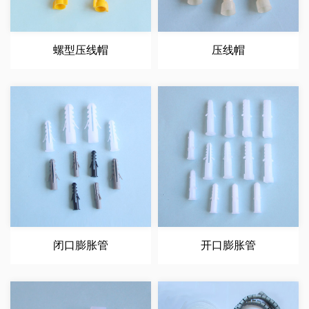
螺型压线帽
压线帽
闭口膨胀管
开口膨胀管