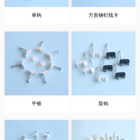
单钩
方形钢钉线卡
平锥
双钩