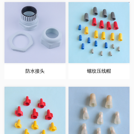
防水接头
螺纹压线帽