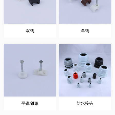
双钩
单钩
平锥/锥形
防水接头